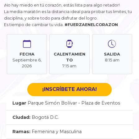
¡No hay miedo en tú corazón, estás lista para algo retador!
La media maratón es la distancia ideal para probar tus limites, tu
disciplina, y sobre todo para disfrutar del logro.
Es tiempo de cambiar tu vida.
#FUERZAENELCORAZON
FECHA
CALENTAMIEN
SALIDA
Septiembre 6,
TO
8:15 am
2026
7:15 am
¡INSCRÍBETE AHORA!
Lugar
Parque Simón Bolívar - Plaza de Eventos
Ciudad:
Bogotá D.C.
Ramas:
Femenina y Masculina