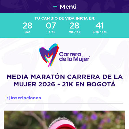
Menú
TU CAMBIO DE VIDA INICIA EN:
28
07
28
41
Días
Horas
Minutos
Segundos
MEDIA MARATÓN CARRERA DE LA
MUJER 2026 - 21K EN BOGOTÁ
Inscripciones